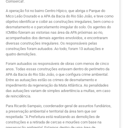
Comsercaf.
A operação foi no bairro Centro Hípico, que abriga o Parque do
Mico Leão Dourado e a APA da Bacia do Rio São João, e teve como
objetivo identificar e coibir as construções irregulares, bem como o
desmatamento e o parcelamento irregular do solo. Os agentes do
ICMBio fizeram as vistorias nas área da APA próximas ao rio,
acompanhados dos demais agentes envolvidos, e encontraram
diversas construções irregulares. Os responsáveis pelas
construções foram autuados. Ao todo, foram 13 autuações e
quatro demolições.
Foram autuados os responsáveis de obras com menos de cinco
anos. Todas essas construções estavam dentro do perímetro da
APA da Bacia do Rio São João, o que configura crime ambiental.
Entre as autuações estão os crimes de desmatamento e
impedimento da regeneração da Mata Atlântica. As penalidades
das autuações variam de simples advertência a multas, em caso
de reincidência.
Para Ricardo Sampaio, coordenador-geral de assuntos fundiários,
a preservação ambiental e territorial da área tem que ser
respeitada: “A Prefeitura está realizando as demolições de
construções e a retirada de cercas e mourões com base na
preservação ambiental. Estamos dentro de uma área de