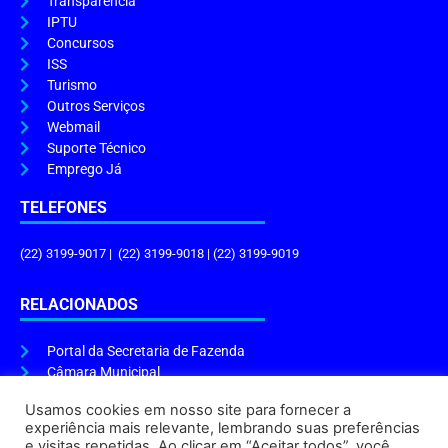
Transparência
IPTU
Concursos
ISS
Turismo
Outros Serviços
Webmail
Suporte Técnico
Emprego Já
TELEFONES
(22) 3199-9017 | (22) 3199-9018 | (22) 3199-9019
RELACIONADOS
Portal da Secretaria de Fazenda
Câmara Municipal
Governo do Estado
Usamos cookies em nosso site para fornecer a
experiência mais relevante, lembrando suas preferências
ENDEREÇO E HORÁRIO
e visitas repetidas. Ao clicar em “Aceitar todos”, você