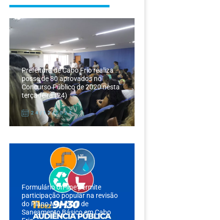
Prefeitura de Cabo Frio realiza
posse de 80 aprovados no
Concurso Público de 2020 nesta
terça-feira (24)
24/12/2024
Formulário on-line permite
participação popular na revisão
do Plano Municipal de
Saneamento Básico em Cabo