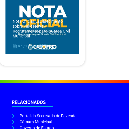
Nota Oficial: Esclarecimento
sobre Fake News –
Recrutamento para Guarda Civil
Municipal
06/12/2024
RELACIONADOS
Portal da Secretaria de Fazenda
Câmara Municipal
Governo do Estado