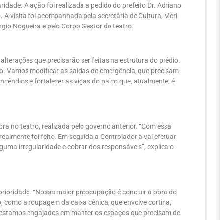
ridade. A ação foi realizada a pedido do prefeito Dr. Adriano
. A visita foi acompanhada pela secretária de Cultura, Meri
rgio Nogueira e pelo Corpo Gestor do teatro.
alterações que precisarão ser feitas na estrutura do prédio.
co. Vamos modificar as saídas de emergência, que precisam
incêndios e fortalecer as vigas do palco que, atualmente, é
bra no teatro, realizada pelo governo anterior. “Com essa
ealmente foi feito. Em seguida a Controladoria vai efetuar
uma irregularidade e cobrar dos responsáveis”, explica o
 prioridade. “Nossa maior preocupação é concluir a obra do
, como a roupagem da caixa cênica, que envolve cortina,
m estamos engajados em manter os espaços que precisam de