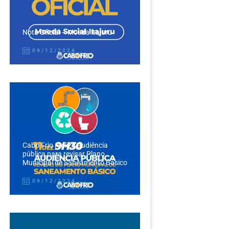
Nota Oficial – Moeda Itajuru
09/12/2024
Cabo Frio realiza audiência
pública para revisar Plano
Municipal de Saneamento Básico
09/12/2024