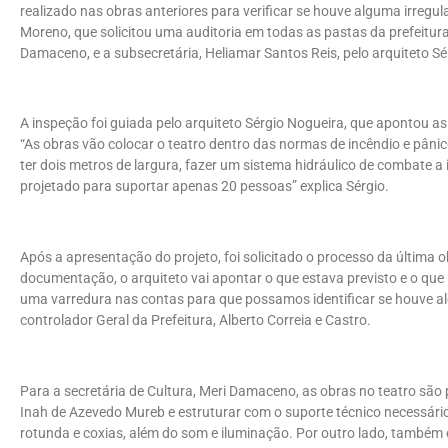
realizado nas obras anteriores para verificar se houve alguma irregula
Moreno, que solicitou uma auditoria em todas as pastas da prefeitura
Damaceno, e a subsecretária, Heliamar Santos Reis, pelo arquiteto Sé
A inspeção foi guiada pelo arquiteto Sérgio Nogueira, que apontou as 
“As obras vão colocar o teatro dentro das normas de incêndio e pâni
ter dois metros de largura, fazer um sistema hidráulico de combate a 
projetado para suportar apenas 20 pessoas” explica Sérgio.
Após a apresentação do projeto, foi solicitado o processo da última o
documentação, o arquiteto vai apontar o que estava previsto e o que r
uma varredura nas contas para que possamos identificar se houve alg
controlador Geral da Prefeitura, Alberto Correia e Castro.
Para a secretária de Cultura, Meri Damaceno, as obras no teatro são
Inah de Azevedo Mureb e estruturar com o suporte técnico necessário
rotunda e coxias, além do som e iluminação. Por outro lado, també