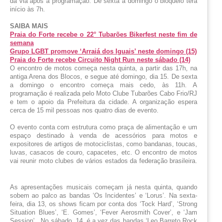
da via após a programação. De sexta a domingo o bloqueio terá 
início às 7h.
SAIBA MAIS
Praia do Forte recebe o 22° Tubarões Bikerfest neste fim de
semana
Grupo LGBT promove ‘Arraiá dos Iguais’ neste domingo (15)
Praia do Forte recebe Circuito Night Run neste sábado (14)
O encontro de motos começa nesta quinta, a partir das 17h, na 
antiga Arena dos Blocos, e segue até domingo, dia 15. De sexta 
a domingo o encontro começa mais cedo, às 11h. A 
programação é realizada pelo Moto Clube Tubarões Cabo Frio/RJ 
e tem o apoio da Prefeitura da cidade. A organização espera 
cerca de 15 mil pessoas nos quatro dias de evento.
O evento conta com estrutura como praça de alimentação e um 
espaço destinado à venda de acessórios para motos e 
expositores de artigos de motociclistas, como bandanas, toucas, 
luvas, casacos de couro, capacetes, etc. O encontro de motos 
vai reunir moto clubes de vários estados da federação brasileira. 
As apresentações musicais começam já nesta quinta, quando 
sobem ao palco as bandas ‘Os Incidentes’ e ‘Lorus’. Na sexta-
feira, dia 13, os shows ficam por conta dos ‘Tock Hard’, ‘Strong 
Situation Blues’, ‘E. Gomes’, ‘Fever Aerosmith Cover’, e ‘Jam 
Session’.  No sábado, 14, é a vez das bandas ‘Leo Barreto Rock 