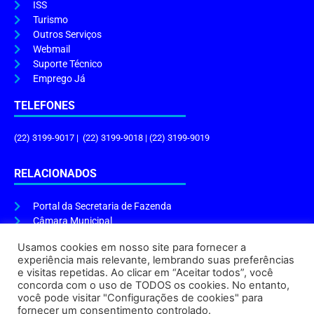
ISS
Turismo
Outros Serviços
Webmail
Suporte Técnico
Emprego Já
TELEFONES
(22) 3199-9017 | (22) 3199-9018 | (22) 3199-9019
RELACIONADOS
Portal da Secretaria de Fazenda
Câmara Municipal
Governo do Estado
Usamos cookies em nosso site para fornecer a
experiência mais relevante, lembrando suas preferências
ENDEREÇO E HORÁRIO
e visitas repetidas. Ao clicar em “Aceitar todos”, você
concorda com o uso de TODOS os cookies. No entanto,
Endereço:
Praça Tiradentes, s/n – Centro, Cabo Frio – RJ, 28906-290
você pode visitar "Configurações de cookies" para
Atendimento do Protocolo Geral da Prefeitura:
9h às 16h
fornecer um consentimento controlado.