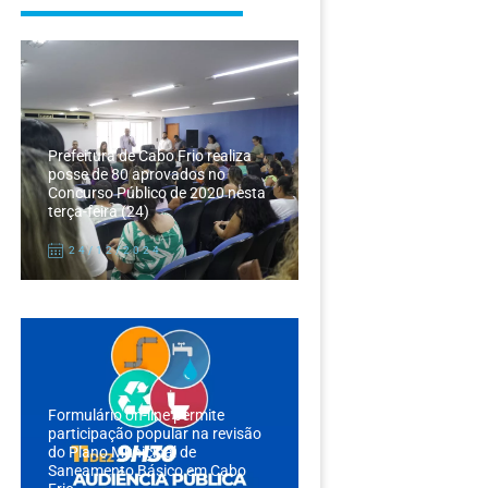
Prefeitura de Cabo Frio realiza
posse de 80 aprovados no
Concurso Público de 2020 nesta
terça-feira (24)
24/12/2024
Formulário on-line permite
participação popular na revisão
do Plano Municipal de
Saneamento Básico em Cabo