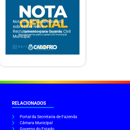
Nota Oficial: Esclarecimento
sobre Fake News –
Recrutamento para Guarda Civil
Municipal
06/12/2024
RELACIONADOS
Portal da Secretaria de Fazenda
Câmara Municipal
Governo do Estado