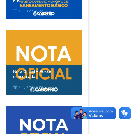
Frio
10/12/2024
Nota Oficial – Posse
concursados
10/12/2024