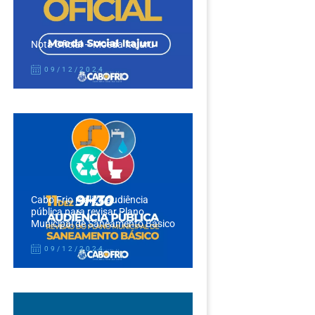
Nota Oficial – Moeda Itajuru
09/12/2024
Cabo Frio realiza audiência
pública para revisar Plano
Municipal de Saneamento Básico
09/12/2024