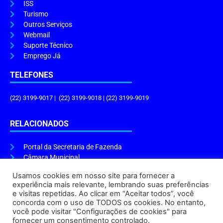
ISS
Turismo
Outros Serviços
Webmail
Suporte Técnico
Emprego Já
TELEFONES
(22) 3199-9017 | (22) 3199-9018 | (22) 3199-9019
RELACIONADOS
Portal da Secretaria de Fazenda
Câmara Municipal
Governo do Estado
Usamos cookies em nosso site para fornecer a
experiência mais relevante, lembrando suas preferências
ENDEREÇO E HORÁRIO
e visitas repetidas. Ao clicar em “Aceitar todos”, você
concorda com o uso de TODOS os cookies. No entanto,
Endereço:
Praça Tiradentes, s/n – Centro, Cabo Frio – RJ, 28906-290
você pode visitar "Configurações de cookies" para
Atendimento do Protocolo Geral da Prefeitura:
9h às 16h
fornecer um consentimento controlado.