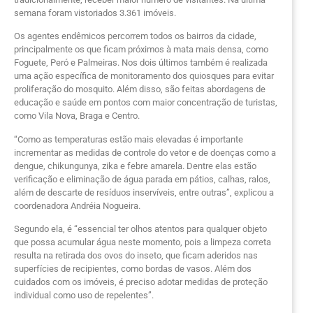
semana foram vistoriados 3.361 imóveis.
Os agentes endêmicos percorrem todos os bairros da cidade,
principalmente os que ficam próximos à mata mais densa, como
Foguete, Peró e Palmeiras. Nos dois últimos também é realizada
uma ação específica de monitoramento dos quiosques para evitar
proliferação do mosquito. Além disso, são feitas abordagens de
educação e saúde em pontos com maior concentração de turistas,
como Vila Nova, Braga e Centro.
“Como as temperaturas estão mais elevadas é importante
incrementar as medidas de controle do vetor e de doenças como a
dengue, chikungunya, zika e febre amarela. Dentre elas estão
verificação e eliminação de água parada em pátios, calhas, ralos,
além de descarte de resíduos inservíveis, entre outras”, explicou a
coordenadora Andréia Nogueira.
Segundo ela, é “essencial ter olhos atentos para qualquer objeto
que possa acumular água neste momento, pois a limpeza correta
resulta na retirada dos ovos do inseto, que ficam aderidos nas
superfícies de recipientes, como bordas de vasos. Além dos
cuidados com os imóveis, é preciso adotar medidas de proteção
individual como uso de repelentes”.