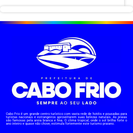
Cabo Frio é um grande centro turístico com vasta rede de hotéis e pousadas para
turistas nacionais e estrangeiros aproveitarem suas belezas naturais. As praias
são famosas pela areia branca e fina. O clima tropical, onde o sol brilha forte o
ano inteiro e quase não chove, estimula fortemente este turismo praiano.