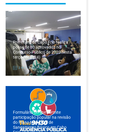
Prefeitura de Cabo Frio realiza
posse de 80 aprovados no
Concurso Público de 2020 nesta
terça-feira (24)
24/12/2024
Formulário on-line permite
participação popular na revisão
do Plano Municipal de
Saneamento Básico em Cabo