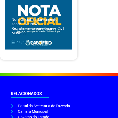
Nota Oficial: Esclarecimento
sobre Fake News –
Recrutamento para Guarda Civil
Municipal
06/12/2024
RELACIONADOS
Portal da Secretaria de Fazenda
Câmara Municipal
Governo do Estado