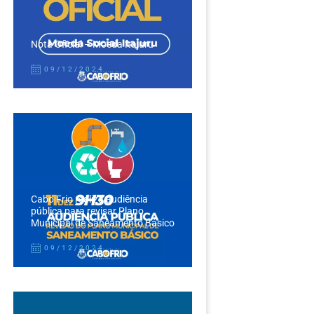
Nota Oficial – Moeda Itajuru
09/12/2024
Cabo Frio realiza audiência
pública para revisar Plano
Municipal de Saneamento Básico
09/12/2024