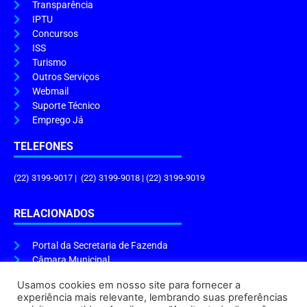
Transparência
IPTU
Concursos
ISS
Turismo
Outros Serviços
Webmail
Suporte Técnico
Emprego Já
TELEFONES
(22) 3199-9017 | (22) 3199-9018 | (22) 3199-9019
RELACIONADOS
Portal da Secretaria de Fazenda
Câmara Municipal
Governo do Estado
Usamos cookies em nosso site para fornecer a
experiência mais relevante, lembrando suas preferências
ENDEREÇO E HORÁRIO