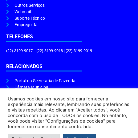
Outros Serviços
Webmail
Suporte Técnico
Emprego Já
TELEFONES
(22) 3199-9017 | (22) 3199-9018 | (22) 3199-9019
RELACIONADOS
Portal da Secretaria de Fazenda
Câmara Municipal
Governo do Estado
Usamos cookies em nosso site para fornecer a
experiência mais relevante, lembrando suas preferências
ENDEREÇO E HORÁRIO
e visitas repetidas. Ao clicar em “Aceitar todos”, você
concorda com o uso de TODOS os cookies. No entanto,
Endereço:
Praça Tiradentes, s/n – Centro, Cabo Frio – RJ, 28906-290
você pode visitar "Configurações de cookies" para
Atendimento do Protocolo Geral da Prefeitura:
9h às 16h
fornecer um consentimento controlado.
Horário de Funcionamento:
8h às 17h