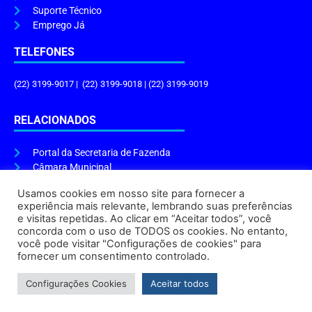
Suporte Técnico
Emprego Já
TELEFONES
(22) 3199-9017 | (22) 3199-9018 | (22) 3199-9019
RELACIONADOS
Portal da Secretaria de Fazenda
Câmara Municipal
Governo do Estado
Usamos cookies em nosso site para fornecer a
experiência mais relevante, lembrando suas preferências
ENDEREÇO E HORÁRIO
e visitas repetidas. Ao clicar em “Aceitar todos”, você
concorda com o uso de TODOS os cookies. No entanto,
Endereço:
Praça Tiradentes, s/n – Centro, Cabo Frio – RJ, 28906-290
você pode visitar "Configurações de cookies" para
Atendimento do Protocolo Geral da Prefeitura:
9h às 16h
fornecer um consentimento controlado.
Horário de Funcionamento:
8h às 17h
Configurações Cookies
Aceitar todos