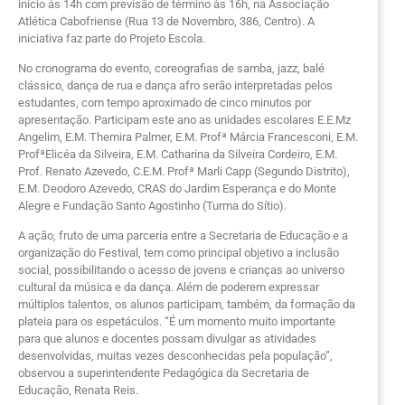
início às 14h com previsão de término às 16h, na Associação
Atlética Cabofriense (Rua 13 de Novembro, 386, Centro). A
iniciativa faz parte do Projeto Escola.
No cronograma do evento, coreografias de samba, jazz, balé
clássico, dança de rua e dança afro serão interpretadas pelos
estudantes, com tempo aproximado de cinco minutos por
apresentação. Participam este ano as unidades escolares E.E.Mz
Angelim, E.M. Themira Palmer, E.M. Profª Márcia Francesconi, E.M.
ProfªElicéa da Silveira, E.M. Catharina da Silveira Cordeiro, E.M.
Prof. Renato Azevedo, C.E.M. Profª Marli Capp (Segundo Distrito),
E.M. Deodoro Azevedo, CRAS do Jardim Esperança e do Monte
Alegre e Fundação Santo Agostinho (Turma do Sítio).
A ação, fruto de uma parceria entre a Secretaria de Educação e a
organização do Festival, tem como principal objetivo a inclusão
social, possibilitando o acesso de jovens e crianças ao universo
cultural da música e da dança. Além de poderem expressar
múltiplos talentos, os alunos participam, também, da formação da
plateia para os espetáculos. “É um momento muito importante
para que alunos e docentes possam divulgar as atividades
desenvolvidas, muitas vezes desconhecidas pela população”,
observou a superintendente Pedagógica da Secretaria de
Educação, Renata Reis.