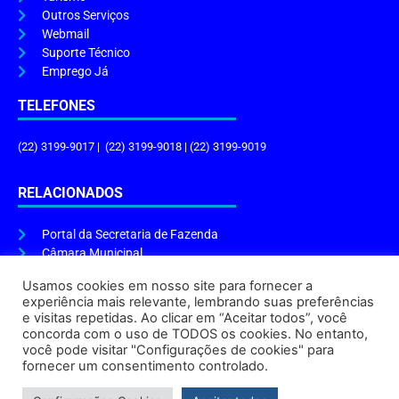
Outros Serviços
Webmail
Suporte Técnico
Emprego Já
TELEFONES
(22) 3199-9017 | (22) 3199-9018 | (22) 3199-9019
RELACIONADOS
Portal da Secretaria de Fazenda
Câmara Municipal
Governo do Estado
Usamos cookies em nosso site para fornecer a
experiência mais relevante, lembrando suas preferências
ENDEREÇO E HORÁRIO
e visitas repetidas. Ao clicar em “Aceitar todos”, você
concorda com o uso de TODOS os cookies. No entanto,
Endereço:
Praça Tiradentes, s/n – Centro, Cabo Frio – RJ, 28906-290
você pode visitar "Configurações de cookies" para
Atendimento do Protocolo Geral da Prefeitura:
9h às 16h
fornecer um consentimento controlado.
Horário de Funcionamento:
8h às 17h