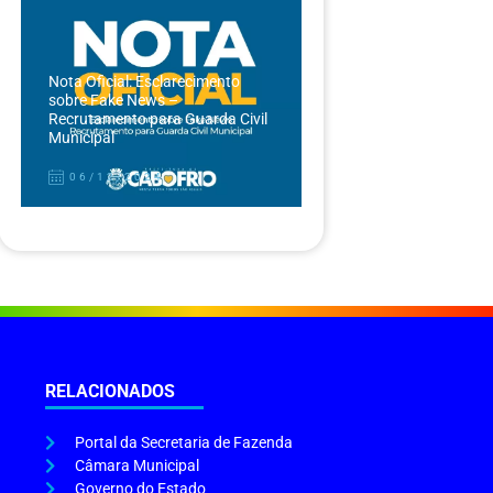
Nota Oficial: Esclarecimento
sobre Fake News –
Recrutamento para Guarda Civil
Municipal
06/12/2024
RELACIONADOS
Portal da Secretaria de Fazenda
Câmara Municipal
Governo do Estado