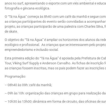
anos no surf, apresentando o esporte com um viés ambiental e educati
fotografia e gincana ecológica.
O “Tá na Água” começa às 8h40 com um café da manhã e segue com as
as crianças participantes do evento serão convidadas a acompanhar 
projeto, as crianças participarão de uma palestra com Charles Silva,
de skate.
O objetivo do “Tá na Água” é ampliar os horizontes dos alunos da rede 
ecológico e profissional. As crianças que se interessarem pelo pro
empreendedorismo e inclusão social.
Esta primeira edição do “Tá na Água” é apoiada pela Prefeitura de C
Tour, Viking Surf Supply e Anderson Carvalho. As fichas de inscrição
as crianças fossem inscritas, mas os pais podem fazer as inscrições 
Programação:
– 08h40 às 09h: café da manhã;
– 09h às 10h: organização das crianças em grupo para realização das
– 10h30 às 13h00: dinâmica em forma de circuito, das oficinas de surf