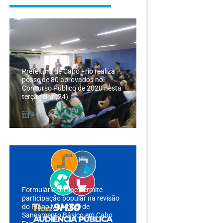
Prefeitura de Cabo Frio realiza
posse de 80 aprovados no
Concurso Público de 2020 nesta
terça-feira (24)
24/12/2024
Formulário on-line permite
participação popular na revisão
do Plano Municipal de
Saneamento Básico em Cabo