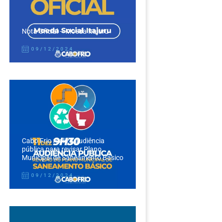
Nota Oficial – Moeda Itajuru
09/12/2024
Cabo Frio realiza audiência
pública para revisar Plano
Municipal de Saneamento Básico
09/12/2024