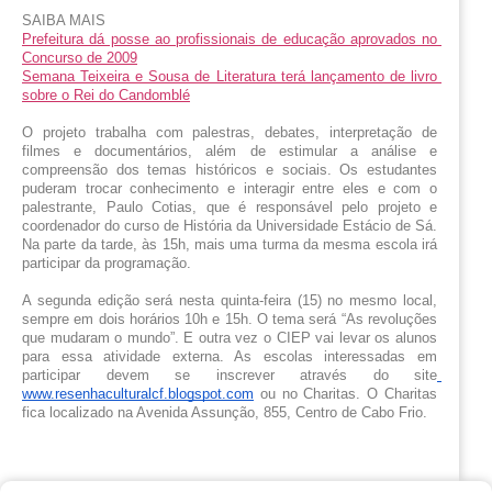
SAIBA MAIS
Prefeitura dá posse ao profissionais de educação aprovados no 
Concurso de 2009
Semana Teixeira e Sousa de Literatura terá lançamento de livro 
sobre o Rei do Candomblé
O projeto trabalha com palestras, debates, interpretação de 
filmes e documentários, além de estimular a análise e 
compreensão dos temas históricos e sociais. Os estudantes 
puderam trocar conhecimento e interagir entre eles e com o 
palestrante, Paulo Cotias, que é responsável pelo projeto e 
coordenador do curso de História da Universidade Estácio de Sá. 
Na parte da tarde, às 15h, mais uma turma da mesma escola irá 
participar da programação.
A segunda edição será nesta quinta-feira (15) no mesmo local, 
sempre em dois horários 10h e 15h. O tema será “As revoluções 
que mudaram o mundo”. E outra vez o CIEP vai levar os alunos 
para essa atividade externa. As escolas interessadas em 
participar devem se inscrever através do site
www.resenhaculturalcf.blogspot.com
 ou no Charitas. O Charitas 
fica localizado na Avenida Assunção, 855, Centro de Cabo Frio.