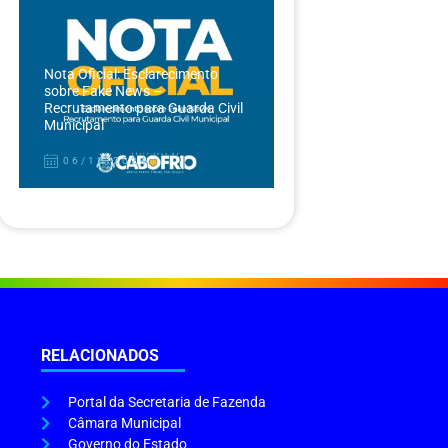
Nota Oficial: Esclarecimento
sobre Fake News –
Recrutamento para Guarda Civil
Municipal
06/12/2024
RELACIONADOS
Portal da Secretaria de Fazenda
Câmara Municipal
Governo do Estado