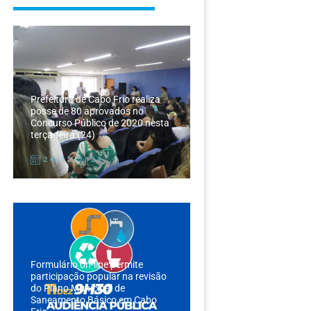
Prefeitura de Cabo Frio realiza
posse de 80 aprovados no
Concurso Público de 2020 nesta
terça-feira (24)
24/12/2024
Formulário on-line permite
participação popular na revisão
do Plano Municipal de
Saneamento Básico em Cabo