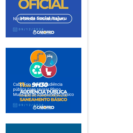
Nota Oficial – Moeda Itajuru
09/12/2024
Cabo Frio realiza audiência
pública para revisar Plano
Municipal de Saneamento Básico
09/12/2024