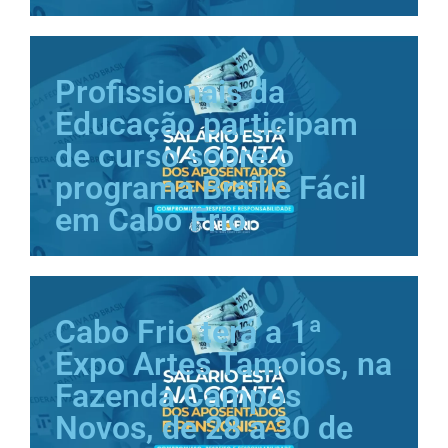
Profissionais da
Educação participam
de curso sobre o
programa Braille Fácil
em Cabo Frio
Cabo Frio terá a 1ª
Expo Artes Tamoios, na
Fazenda Campos
Novos, de 28 a 30 de