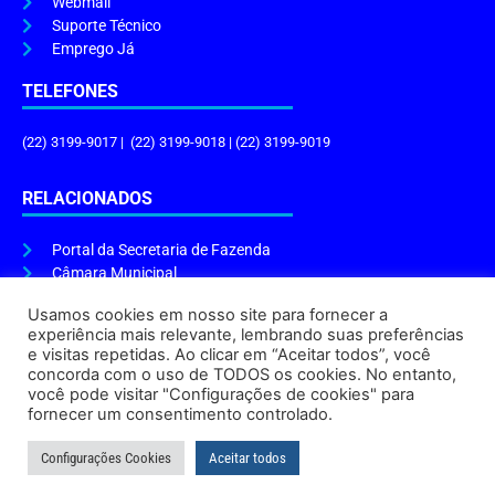
Webmail
Suporte Técnico
Emprego Já
TELEFONES
(22) 3199-9017 | (22) 3199-9018 | (22) 3199-9019
RELACIONADOS
Portal da Secretaria de Fazenda
Câmara Municipal
Governo do Estado
Usamos cookies em nosso site para fornecer a
experiência mais relevante, lembrando suas preferências
ENDEREÇO E HORÁRIO
e visitas repetidas. Ao clicar em “Aceitar todos”, você
concorda com o uso de TODOS os cookies. No entanto,
Endereço:
Praça Tiradentes, s/n – Centro, Cabo Frio – RJ, 28906-290
você pode visitar "Configurações de cookies" para
Atendimento do Protocolo Geral da Prefeitura:
9h às 16h
fornecer um consentimento controlado.
Horário de Funcionamento:
8h às 17h
Configurações Cookies
Aceitar todos