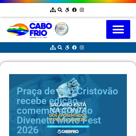
Praça de São Cristovão
recebe edição
comemorativa do
Diveneta Moto Fest
2026