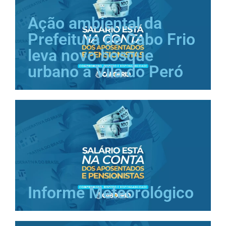
Ação ambiental da
Prefeitura de Cabo Frio
leva novo bosque
urbano à Vila do Peró
Informe Meteorológico