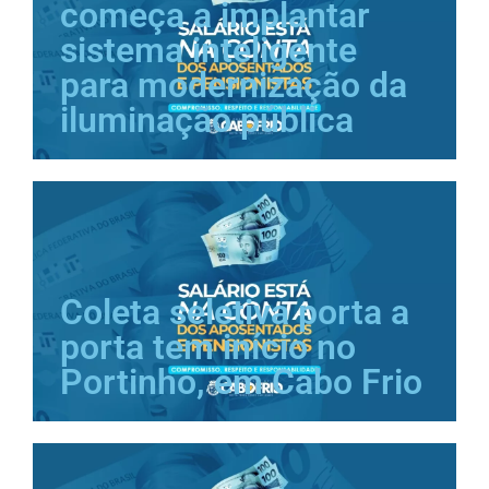
começa a implantar
sistema inteligente
para modernização da
iluminação pública
Coleta seletiva porta a
porta tem início no
Portinho, em Cabo Frio