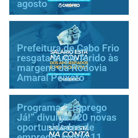
agosto
Prefeitura de Cabo Frio
resgata bugio ferido às
margens da Rodovia
Amaral Peixoto
Programa “Emprego
Já!” divulga 420 novas
oportunidades de
emprego, sendo 11