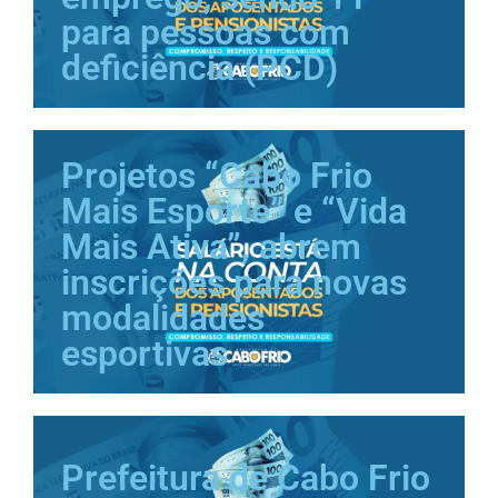
para pessoas com
deficiência (PCD)
Projetos “Cabo Frio
Mais Esporte” e “Vida
Mais Ativa”, abrem
inscrições para novas
modalidades
esportivas
Prefeitura de Cabo Frio