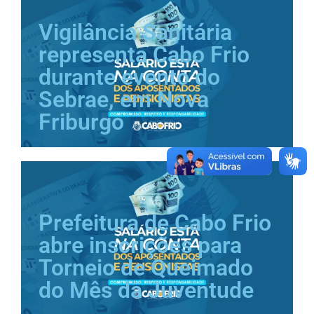
Vigilância Sanitária
representa Cabo Frio
durante evento do
Sebrae, em Nova
Friburgo
Prefeitura de Cabo Frio
abre inscrições para
Torneio de Queimado
do Mês da Juventude