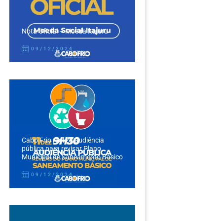
Nota Oficial – Moeda Itajuru
09/12/2024
Cabo Frio realiza audiência
pública para revisar Plano
Municipal de Saneamento Básico
09/12/2024