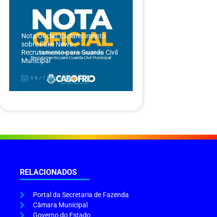
Nota Oficial: Esclarecimento
sobre Fake News –
Recrutamento para Guarda Civil
Municipal
06/12/2024
RELACIONADOS
Portal da Secretaria de Fazenda
Câmara Municipal
Governo do Estado