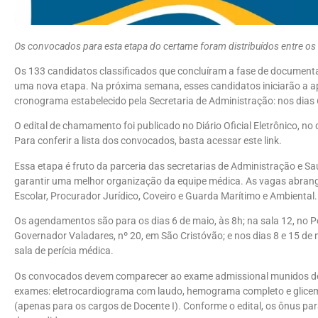
Os convocados para esta etapa do certame foram distribuídos entre os d
Os 133 candidatos classificados que concluíram a fase de documen
uma nova etapa. Na próxima semana, esses candidatos iniciarão a 
cronograma estabelecido pela Secretaria de Administração: nos dias 6
O edital de chamamento foi publicado no Diário Oficial Eletrônico, no di
Para conferir a lista dos convocados, basta acessar este link.
Essa etapa é fruto da parceria das secretarias de Administração e S
garantir uma melhor organização da equipe médica. As vagas abrange
Escolar, Procurador Jurídico, Coveiro e Guarda Marítimo e Ambiental.
Os agendamentos são para os dias 6 de maio, às 8h; na sala 12, no 
Governador Valadares, nº 20, em São Cristóvão; e nos dias 8 e 15 de 
sala de perícia médica.
Os convocados devem comparecer ao exame admissional munidos de 
exames: eletrocardiograma com laudo, hemograma completo e glicemia
(apenas para os cargos de Docente I). Conforme o edital, os ônus p