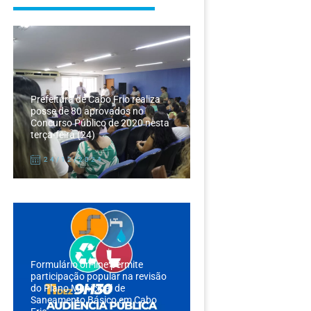
Prefeitura de Cabo Frio realiza
posse de 80 aprovados no
Concurso Público de 2020 nesta
terça-feira (24)
24/12/2024
Formulário on-line permite
participação popular na revisão
do Plano Municipal de
Saneamento Básico em Cabo