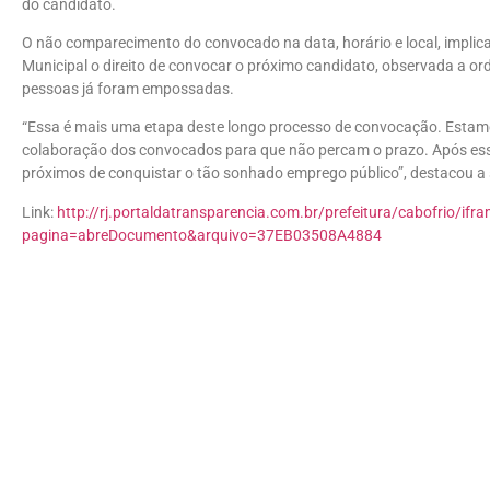
do candidato.
O não comparecimento do convocado na data, horário e local, implic
Municipal o direito de convocar o próximo candidato, observada a o
pessoas já foram empossadas.
“Essa é mais uma etapa deste longo processo de convocação. Estamo
colaboração dos convocados para que não percam o prazo. Após essa
próximos de conquistar o tão sonhado emprego público”, destacou a 
Link:
http://rj.portaldatransparencia.com.br/prefeitura/cabofrio/ifr
pagina=abreDocumento&arquivo=37EB03508A4884