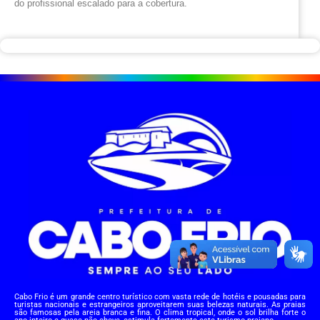
do profissional escalado para a cobertura.
Cabo Frio é um grande centro turístico com vasta rede de hotéis e pousadas para
turistas nacionais e estrangeiros aproveitarem suas belezas naturais. As praias
são famosas pela areia branca e fina. O clima tropical, onde o sol brilha forte o