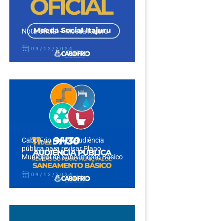
Nota Oficial – Moeda Itajuru
09/12/2024
Cabo Frio realiza audiência
pública para revisar Plano
Municipal de Saneamento Básico
09/12/2024