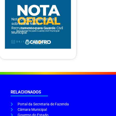
Nota Oficial: Esclarecimento
sobre Fake News –
Recrutamento para Guarda Civil
Municipal
06/12/2024
RELACIONADOS
Portal da Secretaria de Fazenda
Câmara Municipal
Governo do Estado