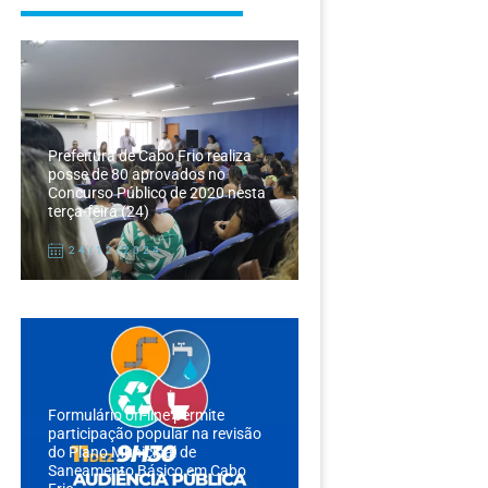
Prefeitura de Cabo Frio realiza
posse de 80 aprovados no
Concurso Público de 2020 nesta
terça-feira (24)
24/12/2024
Formulário on-line permite
participação popular na revisão
do Plano Municipal de
Saneamento Básico em Cabo