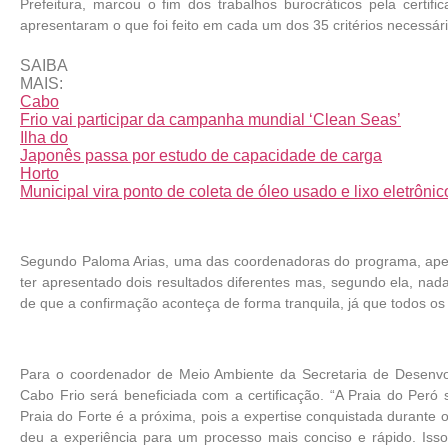
Prefeitura, marcou o fim dos trabalhos burocráticos pela certi
apresentaram o que foi feito em cada um dos 35 critérios necessári
SAIBA
MAIS:
Cabo
Frio vai participar da campanha mundial ‘Clean Seas’
Ilha do
Japonês passa por estudo de capacidade de carga
Horto
Municipal vira ponto de coleta de óleo usado e lixo eletrônic
Segundo Paloma Arias, uma das coordenadoras do programa, ape
ter apresentado dois resultados diferentes mas, segundo ela, nada
de que a confirmação aconteça de forma tranquila, já que todos os 
Para o coordenador de Meio Ambiente da Secretaria de Desenvo
Cabo Frio será beneficiada com a certificação. “A Praia do Peró 
Praia do Forte é a próxima, pois a expertise conquistada durante
deu a experiência para um processo mais conciso e rápido. I