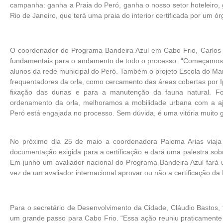
campanha: ganha a Praia do Peró, ganha o nosso setor hoteleiro,
Rio de Janeiro, que terá uma praia do interior certificada por um órg
O coordenador do Programa Bandeira Azul em Cabo Frio, Carlo
fundamentais para o andamento de todo o processo. “Começamos a 
alunos da rede municipal do Peró. Também o projeto Escola do Mar
frequentadores da orla, como cercamento das áreas cobertas por I
fixação das dunas e para a manutenção da fauna natural. F
ordenamento da orla, melhoramos a mobilidade urbana com a aj
Peró está engajada no processo. Sem dúvida, é uma vitória muito 
No próximo dia 25 de maio a coordenadora Paloma Arias viaja
documentação exigida para a certificação e dará uma palestra sobr
Em junho um avaliador nacional do Programa Bandeira Azul fará um
vez de um avaliador internacional aprovar ou não a certificação da
Para o secretário de Desenvolvimento da Cidade, Cláudio Bastos, t
um grande passo para Cabo Frio. “Essa ação reuniu praticamente