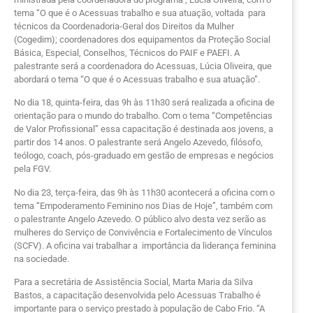
tema “O que é o Acessuas trabalho e sua atuação, voltada para
técnicos da Coordenadoria-Geral dos Direitos da Mulher
(Cogedim); coordenadores dos equipamentos da Proteção Social
Básica, Especial, Conselhos, Técnicos do PAIF e PAEFI. A
palestrante será a coordenadora do Acessuas, Lúcia Oliveira, que
abordará o tema “O que é o Acessuas trabalho e sua atuação”.
No dia 18, quinta-feira, das 9h às 11h30 será realizada a oficina de
orientação para o mundo do trabalho. Com o tema “Competências
de Valor Profissional” essa capacitação é destinada aos jovens, a
partir dos 14 anos. O palestrante será Angelo Azevedo, filósofo,
teólogo, coach, pós-graduado em gestão de empresas e negócios
pela FGV.
No dia 23, terça-feira, das 9h às 11h30 acontecerá a oficina com o
tema “Empoderamento Feminino nos Dias de Hoje”, também com
o palestrante Angelo Azevedo. O público alvo desta vez serão as
mulheres do Serviço de Convivência e Fortalecimento de Vínculos
(SCFV). A oficina vai trabalhar a importância da liderança feminina
na sociedade.
Para a secretária de Assistência Social, Marta Maria da Silva
Bastos, a capacitação desenvolvida pelo Acessuas Trabalho é
importante para o serviço prestado à população de Cabo Frio. “A