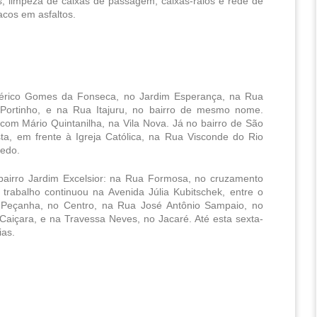
 limpeza de caixas de passagem, caixas-ralos e rede de 
cos em asfaltos.
érico Gomes da Fonseca, no Jardim Esperança, na Rua 
Portinho, e na Rua Itajuru, no bairro de mesmo nome. 
om Mário Quintanilha, na Vila Nova. Já no bairro de São 
, em frente à Igreja Católica, na Rua Visconde do Rio 
vedo.
bairro Jardim Excelsior: na Rua Formosa, no cruzamento 
rabalho continuou na Avenida Júlia Kubitschek, entre o 
o Peçanha, no Centro, na Rua José Antônio Sampaio, no 
Caiçara, e na Travessa Neves, no Jacaré. Até esta sexta-
as. 