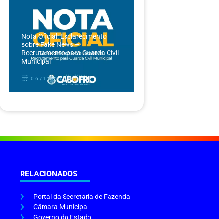
Nota Oficial: Esclarecimento
sobre Fake News –
Recrutamento para Guarda Civil
Municipal
06/12/2024
RELACIONADOS
Portal da Secretaria de Fazenda
Câmara Municipal
Governo do Estado