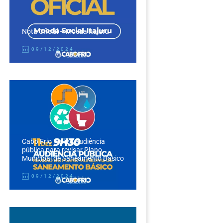
Nota Oficial – Moeda Itajuru
09/12/2024
Cabo Frio realiza audiência
pública para revisar Plano
Municipal de Saneamento Básico
09/12/2024