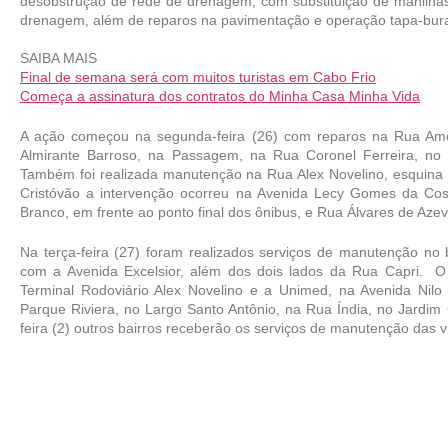
desobstrução de rede de drenagem, com substituição de manilhas,
drenagem, além de reparos na pavimentação e operação tapa-bura
SAIBA MAIS
Final de semana será com muitos turistas em Cabo Frio
Começa a assinatura dos contratos do Minha Casa Minha Vida
A ação começou na segunda-feira (26) com reparos na Rua Am
Almirante Barroso, na Passagem, na Rua Coronel Ferreira, no 
Também foi realizada manutenção na Rua Alex Novelino, esquina c
Cristóvão a intervenção ocorreu na Avenida Lecy Gomes da Costa
Branco, em frente ao ponto final dos ônibus, e Rua Álvares de Aze
Na terça-feira (27) foram realizados serviços de manutenção no 
com a Avenida Excelsior, além dos dois lados da Rua Capri.  O t
Terminal Rodoviário Alex Novelino e a Unimed, na Avenida Nil
Parque Riviera, no Largo Santo Antônio, na Rua Índia, no Jardim 
feira (2) outros bairros receberão os serviços de manutenção das vi