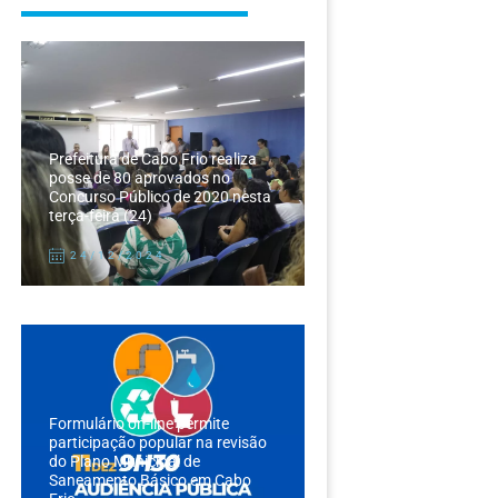
Prefeitura de Cabo Frio realiza
posse de 80 aprovados no
Concurso Público de 2020 nesta
terça-feira (24)
24/12/2024
Formulário on-line permite
participação popular na revisão
do Plano Municipal de
Saneamento Básico em Cabo