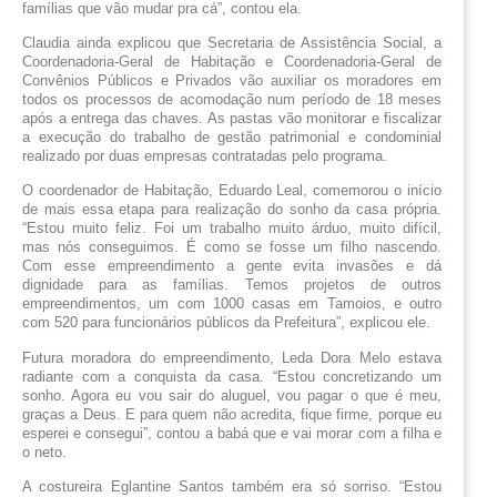
famílias que vão mudar pra cá”, contou ela.
Claudia ainda explicou que 
Secretaria de Assistência Social, a 
Coordenadoria-Geral de Habitação e Coordenadoria-Geral de 
Convênios Públicos e Privados vão auxiliar os moradores em 
todos os processos de acomodação num período de 18 meses 
após a entrega das chaves. As pastas vão monitorar e fiscalizar 
a execução do trabalho de gestão patrimonial e condominial 
realizado por duas empresas contratadas pelo programa.
O coordenador de Habitação, Eduardo Leal, comemorou o início 
de mais essa etapa para realização do sonho da casa própria. 
“Estou muito feliz. Foi um trabalho muito árduo, muito difícil, 
mas nós conseguimos. É como se fosse um filho nascendo. 
Com esse empreendimento a gente evita invasões e dá 
dignidade para as famílias. Temos projetos de outros 
empreendimentos, um com 1000 casas em Tamoios, e outro 
com 520 para funcionários públicos da Prefeitura”, explicou ele.
Futura moradora do empreendimento, Leda Dora Melo estava 
radiante com a conquista da casa. “Estou concretizando um 
sonho. Agora eu vou sair do aluguel, vou pagar o que é meu, 
graças a Deus. E para quem não acredita, fique firme, porque eu 
esperei e consegui”, contou a babá que e vai morar com a filha e 
o neto.  
A costureira Eglantine Santos também era só sorriso. “Estou 