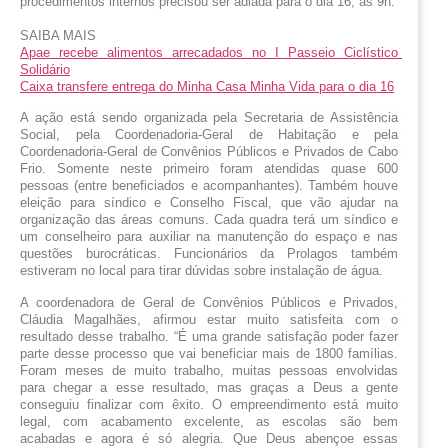
procedimentos internos precisou ser adiada para o dia 16, às 9h.
SAIBA MAIS
Apae recebe alimentos arrecadados no I Passeio Ciclístico 
Solidário
Caixa transfere entrega do Minha Casa Minha Vida para o dia 16
A ação está sendo organizada pela Secretaria de Assistência 
Social, pela Coordenadoria-Geral de Habitação e pela 
Coordenadoria-Geral de Convênios Públicos e Privados de Cabo 
Frio.
 Somente neste primeiro foram atendidas quase 600 
pessoas (entre beneficiados e acompanhantes). Também houve 
eleição para síndico e Conselho Fiscal, que vão ajudar na 
organização das áreas comuns. Cada quadra terá um síndico e 
um conselheiro para auxiliar na manutenção do espaço e nas 
questões burocráticas. Funcionários da Prolagos também 
estiveram no local para tirar dúvidas sobre instalação de água.  
A coordenadora de Geral de Convênios Públicos e Privados, 
Cláudia Magalhães, afirmou estar muito satisfeita com o 
resultado desse trabalho. “É
 uma grande satisfação poder fazer 
parte desse processo que vai beneficiar mais de 1800 famílias. 
Foram meses de muito trabalho, muitas pessoas envolvidas 
para chegar a esse resultado, mas graças a Deus a gente 
conseguiu finalizar com êxito. O empreendimento está muito 
legal, com acabamento excelente, as escolas são bem 
acabadas e agora é só alegria. Que Deus abençoe essas 