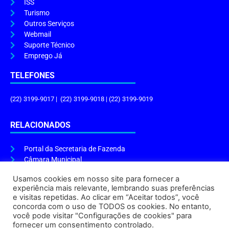
ISS
Turismo
Outros Serviços
Webmail
Suporte Técnico
Emprego Já
TELEFONES
(22) 3199-9017 | (22) 3199-9018 | (22) 3199-9019
RELACIONADOS
Portal da Secretaria de Fazenda
Câmara Municipal
Governo do Estado
Usamos cookies em nosso site para fornecer a
experiência mais relevante, lembrando suas preferências
ENDEREÇO E HORÁRIO
e visitas repetidas. Ao clicar em “Aceitar todos”, você
concorda com o uso de TODOS os cookies. No entanto,
Endereço:
Praça Tiradentes, s/n – Centro, Cabo Frio – RJ, 28906-290
você pode visitar "Configurações de cookies" para
Atendimento do Protocolo Geral da Prefeitura:
9h às 16h
fornecer um consentimento controlado.