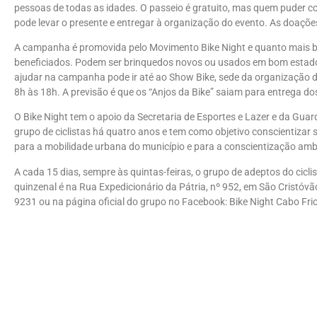
pessoas de todas as idades. O passeio é gratuito, mas quem puder 
pode levar o presente e entregar à organização do evento. As doações
A campanha é promovida pelo Movimento Bike Night e quanto mais b
beneficiados. Podem ser brinquedos novos ou usados em bom estado. 
ajudar na campanha pode ir até ao Show Bike, sede da organização do
8h às 18h. A previsão é que os “Anjos da Bike” saiam para entrega do
O Bike Night tem o apoio da Secretaria de Esportes e Lazer e da Guarda
grupo de ciclistas há quatro anos e tem como objetivo conscientizar 
para a mobilidade urbana do município e para a conscientização amb
A cada 15 dias, sempre às quintas-feiras, o grupo de adeptos do cic
quinzenal é na Rua Expedicionário da Pátria, nº 952, em São Cristóvã
9231 ou na página oficial do grupo no Facebook: Bike Night Cabo Frio