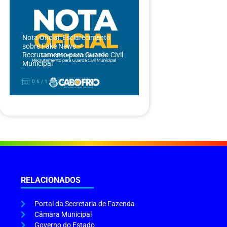
Nota Oficial: Esclarecimento
sobre Fake News –
Recrutamento para Guarda Civil
Municipal
06/12/2024
RELACIONADOS
Portal da Secretaria de Fazenda
Câmara Municipal
Governo do Estado