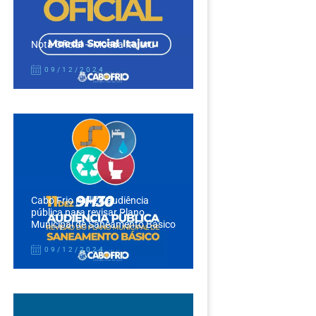
Nota Oficial – Moeda Itajuru
09/12/2024
Cabo Frio realiza audiência
pública para revisar Plano
Municipal de Saneamento Básico
09/12/2024