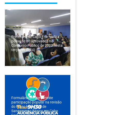
Prefeitura de Cabo Frio realiza
posse de 80 aprovados no
Concurso Público de 2020 nesta
terça-feira (24)
24/12/2024
Formulário on-line permite
participação popular na revisão
do Plano Municipal de
Saneamento Básico em Cabo