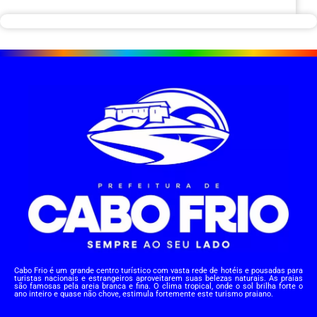
Cabo Frio é um grande centro turístico com vasta rede de hotéis e pousadas para
turistas nacionais e estrangeiros aproveitarem suas belezas naturais. As praias
são famosas pela areia branca e fina. O clima tropical, onde o sol brilha forte o
ano inteiro e quase não chove, estimula fortemente este turismo praiano.