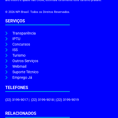
ano inteiro e quase não chove, estimula fortemente este turismo praiano.
© 2026 NPI Brasil. Todos os Direitos Reservados.
SERVIÇOS
Transparência
IPTU
Concursos
ISS
Turismo
Outros Serviços
Webmail
Suporte Técnico
Emprego Já
TELEFONES
(22) 3199-9017 | (22) 3199-9018 | (22) 3199-9019
RELACIONADOS