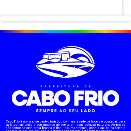
Cabo Frio é um grande centro turístico com vasta rede de hotéis e pousadas para
turistas nacionais e estrangeiros aproveitarem suas belezas naturais. As praias
são famosas pela areia branca e fina. O clima tropical, onde o sol brilha forte o