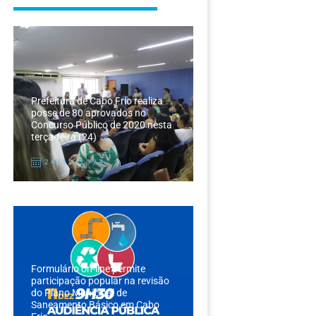
Prefeitura de Cabo Frio realiza
posse de 80 aprovados no
Concurso Público de 2020 nesta
terça-feira (24)
24/12/2024
Formulário on-line permite
participação popular na revisão
do Plano Municipal de
Saneamento Básico em Cabo