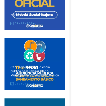
Nota Oficial – Moeda Itajuru
09/12/2024
Cabo Frio realiza audiência
pública para revisar Plano
Municipal de Saneamento Básico
09/12/2024