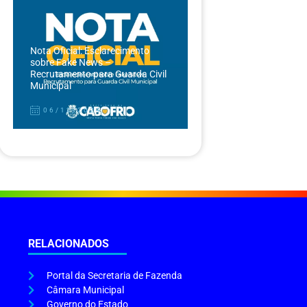
Nota Oficial: Esclarecimento
sobre Fake News –
Recrutamento para Guarda Civil
Municipal
06/12/2024
RELACIONADOS
Portal da Secretaria de Fazenda
Câmara Municipal
Governo do Estado