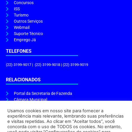
Concursos
ISS
Turismo
Outros Serviços
Webmail
Suporte Técnico
Emprego Já
TELEFONES
(22) 3199-9017 | (22) 3199-9018 | (22) 3199-9019
RELACIONADOS
Portal da Secretaria de Fazenda
Câmara Municipal
Governo do Estado
Usamos cookies em nosso site para fornecer a
experiência mais relevante, lembrando suas preferências
ENDEREÇO E HORÁRIO
e visitas repetidas. Ao clicar em “Aceitar todos”, você
concorda com o uso de TODOS os cookies. No entanto,
Endereço:
Praça Tiradentes, s/n – Centro, Cabo Frio – RJ, 28906-290