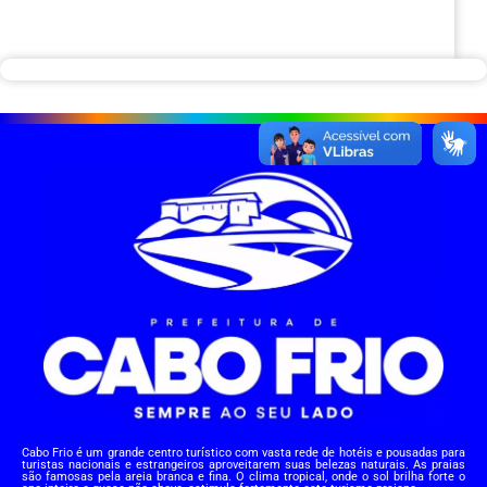
Cabo Frio é um grande centro turístico com vasta rede de hotéis e pousadas para
turistas nacionais e estrangeiros aproveitarem suas belezas naturais. As praias
são famosas pela areia branca e fina. O clima tropical, onde o sol brilha forte o