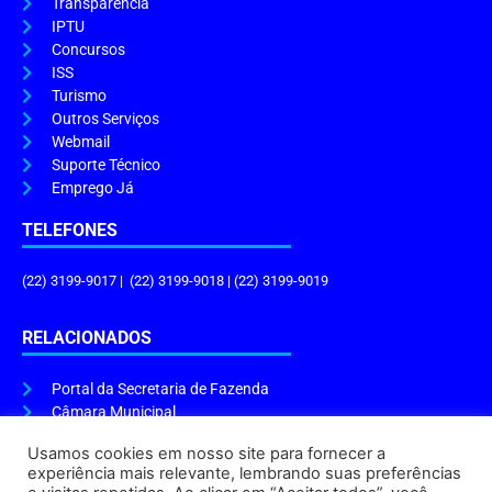
Transparência
IPTU
Concursos
ISS
Turismo
Outros Serviços
Webmail
Suporte Técnico
Emprego Já
TELEFONES
(22) 3199-9017 | (22) 3199-9018 | (22) 3199-9019
RELACIONADOS
Portal da Secretaria de Fazenda
Câmara Municipal
Governo do Estado
Usamos cookies em nosso site para fornecer a
experiência mais relevante, lembrando suas preferências
ENDEREÇO E HORÁRIO