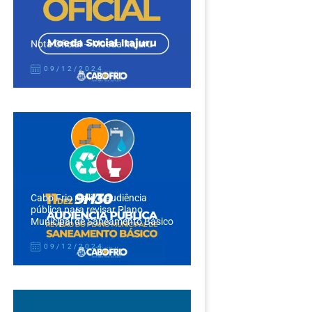
Nota Oficial – Moeda Itajuru
09/12/2024
Cabo Frio realiza audiência
pública para revisar Plano
Municipal de Saneamento Básico
09/12/2024