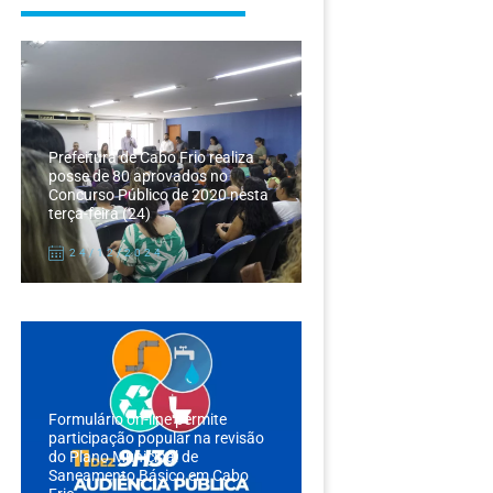
Prefeitura de Cabo Frio realiza
posse de 80 aprovados no
Concurso Público de 2020 nesta
terça-feira (24)
24/12/2024
Formulário on-line permite
participação popular na revisão
do Plano Municipal de
Saneamento Básico em Cabo