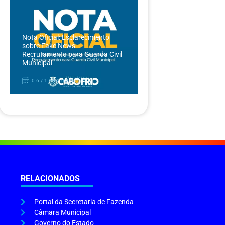
Nota Oficial: Esclarecimento
sobre Fake News –
Recrutamento para Guarda Civil
Municipal
06/12/2024
RELACIONADOS
Portal da Secretaria de Fazenda
Câmara Municipal
Governo do Estado