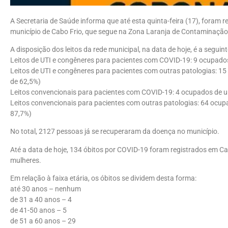
A Secretaria de Saúde informa que até esta quinta-feira (17), foram
município de Cabo Frio, que segue na Zona Laranja de Contaminação
A disposição dos leitos da rede municipal, na data de hoje, é a seguint
Leitos de UTI e congêneres para pacientes com COVID-19: 9 ocupados
Leitos de UTI e congêneres para pacientes com outras patologias: 15
de 62,5%)
Leitos convencionais para pacientes com COVID-19: 4 ocupados de um
Leitos convencionais para pacientes com outras patologias: 64 ocup
87,7%)
No total, 2127 pessoas já se recuperaram da doença no município.
Até a data de hoje, 134 óbitos por COVID-19 foram registrados em C
mulheres.
Em relação à faixa etária, os óbitos se dividem desta forma:
até 30 anos – nenhum
de 31 a 40 anos – 4
de 41-50 anos – 5
de 51 a 60 anos – 29