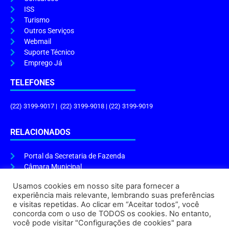
ISS
Turismo
Outros Serviços
Webmail
Suporte Técnico
Emprego Já
TELEFONES
(22) 3199-9017 | (22) 3199-9018 | (22) 3199-9019
RELACIONADOS
Portal da Secretaria de Fazenda
Câmara Municipal
Governo do Estado
Usamos cookies em nosso site para fornecer a
experiência mais relevante, lembrando suas preferências
ENDEREÇO E HORÁRIO
e visitas repetidas. Ao clicar em “Aceitar todos”, você
concorda com o uso de TODOS os cookies. No entanto,
Endereço:
Praça Tiradentes, s/n – Centro, Cabo Frio – RJ, 28906-290
você pode visitar "Configurações de cookies" para