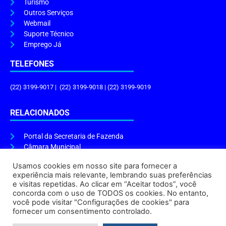
Turismo
Outros Serviços
Webmail
Suporte Técnico
Emprego Já
TELEFONES
(22) 3199-9017 | (22) 3199-9018 | (22) 3199-9019
RELACIONADOS
Portal da Secretaria de Fazenda
Câmara Municipal
Governo do Estado
Usamos cookies em nosso site para fornecer a
experiência mais relevante, lembrando suas preferências
ENDEREÇO E HORÁRIO
e visitas repetidas. Ao clicar em “Aceitar todos”, você
concorda com o uso de TODOS os cookies. No entanto,
Endereço:
Praça Tiradentes, s/n – Centro, Cabo Frio – RJ, 28906-290
você pode visitar "Configurações de cookies" para
Atendimento do Protocolo Geral da Prefeitura:
9h às 16h
fornecer um consentimento controlado.
Horário de Funcionamento:
8h às 17h