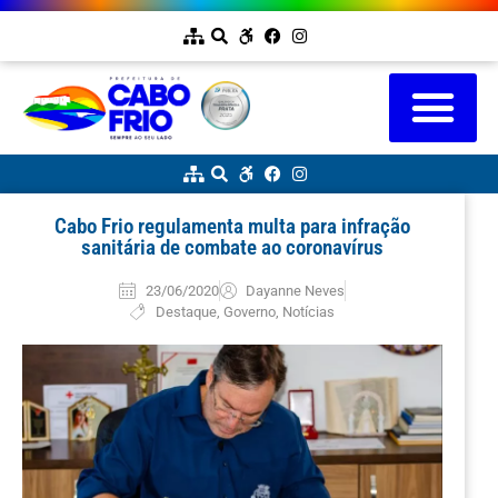
Cabo Frio regulamenta multa para infração
sanitária de combate ao coronavírus
23/06/2020
Dayanne Neves
Destaque
,
Governo
,
Notícias