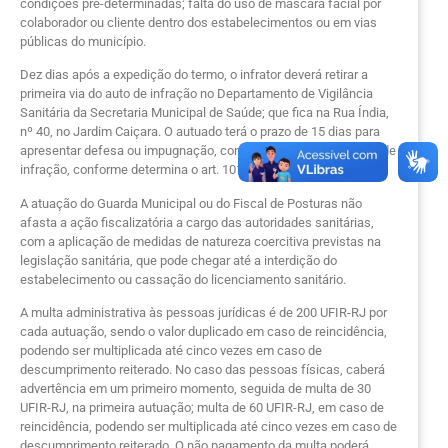
condições pré-determinadas; falta do uso de máscara facial por
colaborador ou cliente dentro dos estabelecimentos ou em vias
públicas do município.
Dez dias após a expedição do termo, o infrator deverá retirar a
primeira via do auto de infração no Departamento de Vigilância
Sanitária da Secretaria Municipal de Saúde; que fica na Rua Índia,
nº 40, no Jardim Caiçara. O autuado terá o prazo de 15 dias para
apresentar defesa ou impugnação, contados da ciência do auto de
infração, conforme determina o art. 101 do Código Sanitário.
A atuação do Guarda Municipal ou do Fiscal de Posturas não
afasta a ação fiscalizatória a cargo das autoridades sanitárias,
com a aplicação de medidas de natureza coercitiva previstas na
legislação sanitária, que pode chegar até a interdição do
estabelecimento ou cassação do licenciamento sanitário.
A multa administrativa às pessoas jurídicas é de 200 UFIR-RJ por
cada autuação, sendo o valor duplicado em caso de reincidência,
podendo ser multiplicada até cinco vezes em caso de
descumprimento reiterado. No caso das pessoas físicas, caberá
advertência em um primeiro momento, seguida de multa de 30
UFIR-RJ, na primeira autuação; multa de 60 UFIR-RJ, em caso de
reincidência, podendo ser multiplicada até cinco vezes em caso de
descumprimento reiterado. O não pagamento da multa poderá