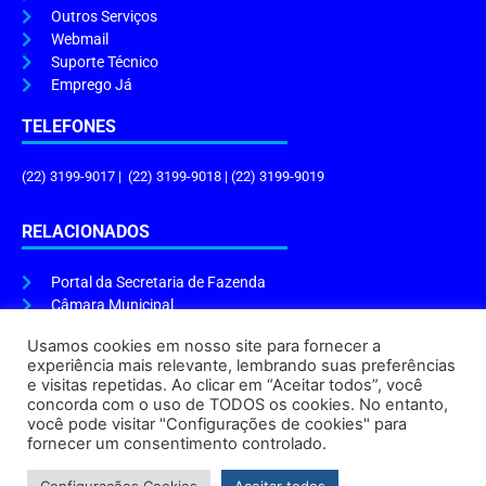
Outros Serviços
Webmail
Suporte Técnico
Emprego Já
TELEFONES
(22) 3199-9017 | (22) 3199-9018 | (22) 3199-9019
RELACIONADOS
Portal da Secretaria de Fazenda
Câmara Municipal
Governo do Estado
Usamos cookies em nosso site para fornecer a
experiência mais relevante, lembrando suas preferências
ENDEREÇO E HORÁRIO
e visitas repetidas. Ao clicar em “Aceitar todos”, você
concorda com o uso de TODOS os cookies. No entanto,
Endereço:
Praça Tiradentes, s/n – Centro, Cabo Frio – RJ, 28906-290
você pode visitar "Configurações de cookies" para
Atendimento do Protocolo Geral da Prefeitura:
9h às 16h
fornecer um consentimento controlado.
Horário de Funcionamento:
8h às 17h