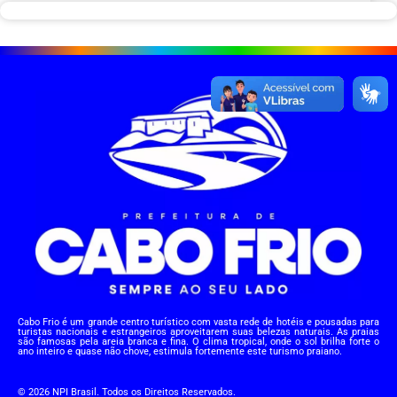
Cabo Frio é um grande centro turístico com vasta rede de hotéis e pousadas para
turistas nacionais e estrangeiros aproveitarem suas belezas naturais. As praias
são famosas pela areia branca e fina. O clima tropical, onde o sol brilha forte o
ano inteiro e quase não chove, estimula fortemente este turismo praiano.
© 2026 NPI Brasil. Todos os Direitos Reservados.