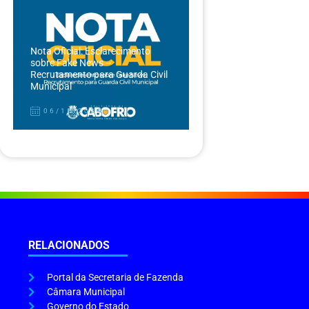
Nota Oficial: Esclarecimento
sobre Fake News –
Recrutamento para Guarda Civil
Municipal
06/12/2024
RELACIONADOS
Portal da Secretaria de Fazenda
Câmara Municipal
Governo do Estado