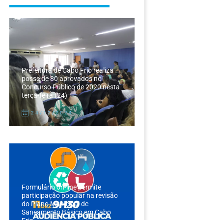
Prefeitura de Cabo Frio realiza
posse de 80 aprovados no
Concurso Público de 2020 nesta
terça-feira (24)
24/12/2024
Formulário on-line permite
participação popular na revisão
do Plano Municipal de
Saneamento Básico em Cabo