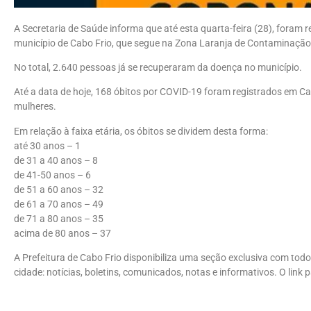
A Secretaria de Saúde informa que até esta quarta-feira (28), foram
município de Cabo Frio, que segue na Zona Laranja de Contaminação
No total, 2.640 pessoas já se recuperaram da doença no município.
Até a data de hoje, 168 óbitos por COVID-19 foram registrados em C
mulheres.
Em relação à faixa etária, os óbitos se dividem desta forma:
até 30 anos – 1
de 31 a 40 anos – 8
de 41-50 anos – 6
de 51 a 60 anos – 32
de 61 a 70 anos – 49
de 71 a 80 anos – 35
acima de 80 anos – 37
A Prefeitura de Cabo Frio disponibiliza uma seção exclusiva com todo
cidade: notícias, boletins, comunicados, notas e informativos. O link