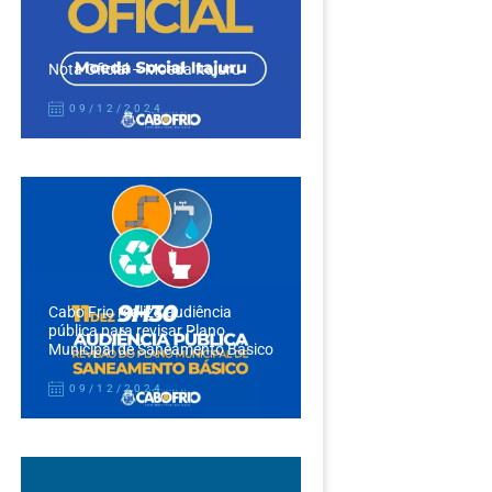
Nota Oficial – Moeda Itajuru
09/12/2024
Cabo Frio realiza audiência
pública para revisar Plano
Municipal de Saneamento Básico
09/12/2024