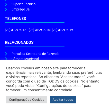
Suporte Técnico
Emprego Já
TELEFONES
(22) 3199-9017 | (22) 3199-9018 | (22) 3199-9019
RELACIONADOS
Portal da Secretaria de Fazenda
Câmara Municipal
Governo do Estado
Usamos cookies em nosso site para fornecer a
experiência mais relevante, lembrando suas preferências
ENDEREÇO E HORÁRIO
e visitas repetidas. Ao clicar em “Aceitar todos”, você
concorda com o uso de TODOS os cookies. No entanto,
Endereço:
Praça Tiradentes, s/n – Centro, Cabo Frio – RJ, 28906-290
você pode visitar "Configurações de cookies" para
Atendimento do Protocolo Geral da Prefeitura:
9h às 16h
fornecer um consentimento controlado.
Horário de Funcionamento:
8h às 17h
Configurações Cookies
Aceitar todos