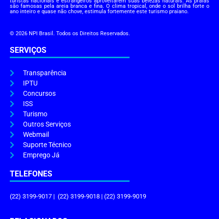
turistas nacionais e estrangeiros aproveitarem suas belezas naturais. As praias
são famosas pela areia branca e fina. O clima tropical, onde o sol brilha forte o
ano inteiro e quase não chove, estimula fortemente este turismo praiano.
© 2026 NPI Brasil. Todos os Direitos Reservados.
SERVIÇOS
Transparência
IPTU
Concursos
ISS
Turismo
Outros Serviços
Webmail
Suporte Técnico
Emprego Já
TELEFONES
(22) 3199-9017 | (22) 3199-9018 | (22) 3199-9019