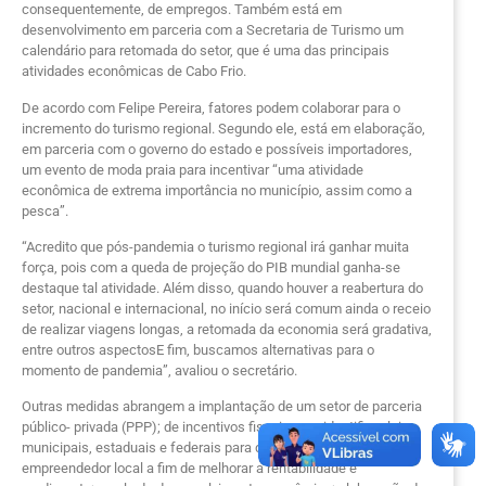
consequentemente, de empregos. Também está em
desenvolvimento em parceria com a Secretaria de Turismo um
calendário para retomada do setor, que é uma das principais
atividades econômicas de Cabo Frio.
De acordo com Felipe Pereira, fatores podem colaborar para o
incremento do turismo regional. Segundo ele, está em elaboração,
em parceria com o governo do estado e possíveis importadores,
um evento de moda praia para incentivar “uma atividade
econômica de extrema importância no município, assim como a
pesca”.
“Acredito que pós-pandemia o turismo regional irá ganhar muita
força, pois com a queda de projeção do PIB mundial ganha-se
destaque tal atividade. Além disso, quando houver a reabertura do
setor, nacional e internacional, no início será comum ainda o receio
de realizar viagens longas, a retomada da economia será gradativa,
entre outros aspectosE fim, buscamos alternativas para o
momento de pandemia”, avaliou o secretário.
Outras medidas abrangem a implantação de um setor de parceria
público- privada (PPP); de incentivos fiscais para identificar leis
municipais, estaduais e federais para que possam enquadrar o
empreendedor local a fim de melhorar a rentabilidade e