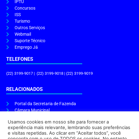
IPTU
Concursos
ISS
Turismo
Outros Serviços
Webmail
Suporte Técnico
Emprego Já
TELEFONES
(22) 3199-9017 | (22) 3199-9018 | (22) 3199-9019
RELACIONADOS
Portal da Secretaria de Fazenda
Câmara Municipal
Governo do Estado
Usamos cookies em nosso site para fornecer a
experiência mais relevante, lembrando suas preferências
ENDEREÇO E HORÁRIO
e visitas repetidas. Ao clicar em “Aceitar todos”, você
concorda com o uso de TODOS os cookies. No entanto,