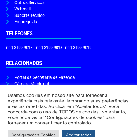
Outros Serviços
Webmail
Suporte Técnico
Emprego Já
TELEFONES
(22) 3199-9017 | (22) 3199-9018 | (22) 3199-9019
RELACIONADOS
Portal da Secretaria de Fazenda
Câmara Municipal
Governo do Estado
Usamos cookies em nosso site para fornecer a
experiência mais relevante, lembrando suas preferências
ENDEREÇO E HORÁRIO
e visitas repetidas. Ao clicar em “Aceitar todos”, você
concorda com o uso de TODOS os cookies. No entanto,
Endereço:
Praça Tiradentes, s/n – Centro, Cabo Frio – RJ, 28906-290
você pode visitar "Configurações de cookies" para
Atendimento do Protocolo Geral da Prefeitura:
9h às 16h
fornecer um consentimento controlado.
Horário de Funcionamento:
8h às 17h
Configurações Cookies
Aceitar todos