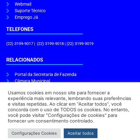
Webmail
Suporte Técnico
Emprego Já
TELEFONES
(22) 3199-9017 | (22) 3199-9018 | (22) 3199-9019
RELACIONADOS
Portal da Secretaria de Fazenda
Câmara Municipal
Governo do Estado
Usamos cookies em nosso site para fornecer a
experiência mais relevante, lembrando suas preferências
ENDEREÇO E HORÁRIO
e visitas repetidas. Ao clicar em “Aceitar todos”, você
concorda com o uso de TODOS os cookies. No entanto,
Endereço:
Praça Tiradentes, s/n – Centro, Cabo Frio – RJ, 28906-290
você pode visitar "Configurações de cookies" para
Atendimento do Protocolo Geral da Prefeitura:
9h às 16h
fornecer um consentimento controlado.
Horário de Funcionamento:
8h às 17h
Configurações Cookies
Aceitar todos