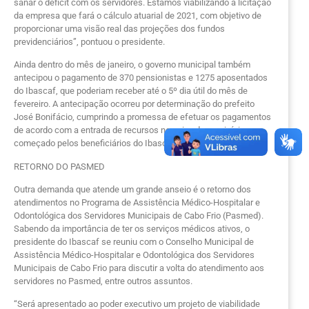
sanar o déficit com os servidores. Estamos viabilizando a licitação
da empresa que fará o cálculo atuarial de 2021, com objetivo de
proporcionar uma visão real das projeções dos fundos
previdenciários”, pontuou o presidente.
Ainda dentro do mês de janeiro, o governo municipal também
antecipou o pagamento de 370 pensionistas e 1275 aposentados
do Ibascaf, que poderiam receber até o 5º dia útil do mês de
fevereiro. A antecipação ocorreu por determinação do prefeito
José Bonifácio, cumprindo a promessa de efetuar os pagamentos
de acordo com a entrada de recursos no caixa do município,
começado pelos beneficiários do Ibascaf.
RETORNO DO PASMED
Outra demanda que atende um grande anseio é o retorno dos
atendimentos no Programa de Assistência Médico-Hospitalar e
Odontológica dos Servidores Municipais de Cabo Frio (Pasmed).
Sabendo da importância de ter os serviços médicos ativos, o
presidente do Ibascaf se reuniu com o Conselho Municipal de
Assistência Médico-Hospitalar e Odontológica dos Servidores
Municipais de Cabo Frio para discutir a volta do atendimento aos
servidores no Pasmed, entre outros assuntos.
“Será apresentado ao poder executivo um projeto de viabilidade