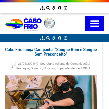
Cabo Frio lança Campanha “Sangue Bom é Sangue
Sem Preconceito”
26/04/2024
Secretaria Adjunta de Comunicação
Destaque
,
Governo
,
Notícias
,
Superintendência LGBTI+