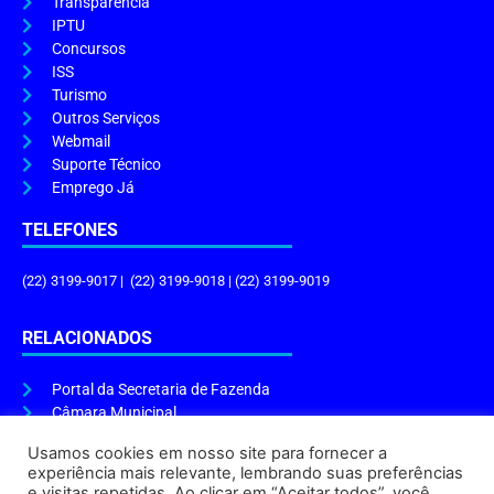
Transparência
IPTU
Concursos
ISS
Turismo
Outros Serviços
Webmail
Suporte Técnico
Emprego Já
TELEFONES
(22) 3199-9017 | (22) 3199-9018 | (22) 3199-9019
RELACIONADOS
Portal da Secretaria de Fazenda
Câmara Municipal
Governo do Estado
Usamos cookies em nosso site para fornecer a
experiência mais relevante, lembrando suas preferências
ENDEREÇO E HORÁRIO
e visitas repetidas. Ao clicar em “Aceitar todos”, você