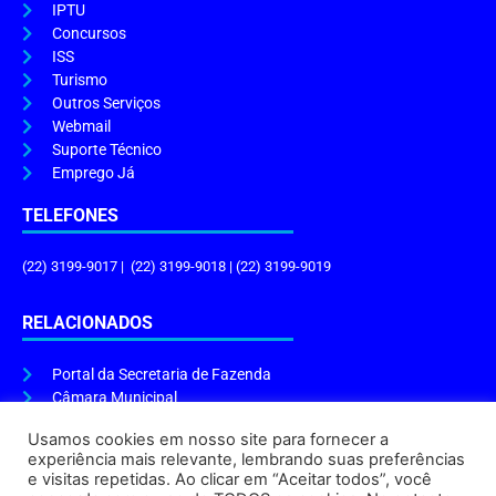
IPTU
Concursos
ISS
Turismo
Outros Serviços
Webmail
Suporte Técnico
Emprego Já
TELEFONES
(22) 3199-9017 | (22) 3199-9018 | (22) 3199-9019
RELACIONADOS
Portal da Secretaria de Fazenda
Câmara Municipal
Governo do Estado
Usamos cookies em nosso site para fornecer a
experiência mais relevante, lembrando suas preferências
ENDEREÇO E HORÁRIO
e visitas repetidas. Ao clicar em “Aceitar todos”, você