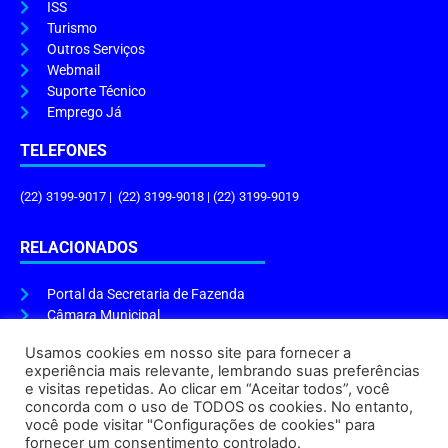
ISS
Turismo
Outros Serviços
Webmail
Suporte Técnico
Emprego Já
TELEFONES
(22) 3199-9017 | (22) 3199-9018 | (22) 3199-9019
RELACIONADOS
Portal da Secretaria de Fazenda
Câmara Municipal
Governo do Estado
Usamos cookies em nosso site para fornecer a
experiência mais relevante, lembrando suas preferências
ENDEREÇO E HORÁRIO
e visitas repetidas. Ao clicar em “Aceitar todos”, você
concorda com o uso de TODOS os cookies. No entanto,
Endereço:
Praça Tiradentes, s/n – Centro, Cabo Frio – RJ, 28906-290
você pode visitar "Configurações de cookies" para
Atendimento do Protocolo Geral da Prefeitura:
9h às 16h
fornecer um consentimento controlado.