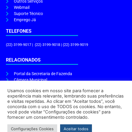
Outros Serviços
Webmail
Suporte Técnico
Emprego Já
TELEFONES
(22) 3199-9017 | (22) 3199-9018 | (22) 3199-9019
RELACIONADOS
Portal da Secretaria de Fazenda
Câmara Municipal
Governo do Estado
Usamos cookies em nosso site para fornecer a
experiência mais relevante, lembrando suas preferências
ENDEREÇO E HORÁRIO
e visitas repetidas. Ao clicar em “Aceitar todos”, você
concorda com o uso de TODOS os cookies. No entanto,
Endereço:
Praça Tiradentes, s/n – Centro, Cabo Frio – RJ, 28906-290
você pode visitar "Configurações de cookies" para
Atendimento do Protocolo Geral da Prefeitura:
9h às 16h
fornecer um consentimento controlado.
Horário de Funcionamento:
8h às 17h
Configurações Cookies
Aceitar todos