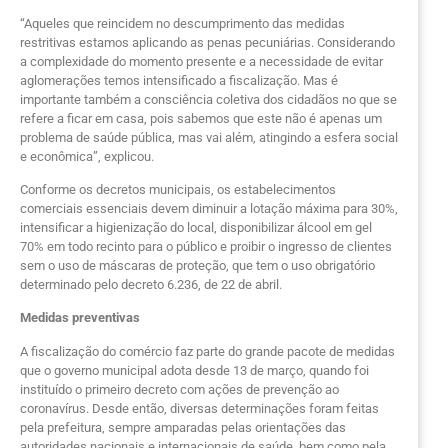
“Aqueles que reincidem no descumprimento das medidas
restritivas estamos aplicando as penas pecuniárias. Considerando
a complexidade do momento presente e a necessidade de evitar
aglomerações temos intensificado a fiscalização. Mas é
importante também a consciência coletiva dos cidadãos no que se
refere a ficar em casa, pois sabemos que este não é apenas um
problema de saúde pública, mas vai além, atingindo a esfera social
e econômica”, explicou.
Conforme os decretos municipais, os estabelecimentos
comerciais essenciais devem diminuir a lotação máxima para 30%,
intensificar a higienização do local, disponibilizar álcool em gel
70% em todo recinto para o público e proibir o ingresso de clientes
sem o uso de máscaras de proteção, que tem o uso obrigatório
determinado pelo decreto 6.236, de 22 de abril.
Medidas preventivas
A fiscalização do comércio faz parte do grande pacote de medidas
que o governo municipal adota desde 13 de março, quando foi
instituído o primeiro decreto com ações de prevenção ao
coronavírus. Desde então, diversas determinações foram feitas
pela prefeitura, sempre amparadas pelas orientações das
autoridades nacionais e internacionais de saúde, bem como pela