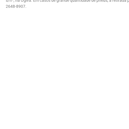
s/nº, na Ogiva. Em casos de grande quantidade de pneus, a retirada
2648-8907.