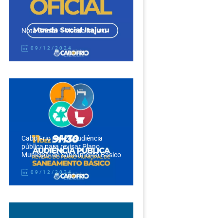
Nota Oficial – Moeda Itajuru
09/12/2024
Cabo Frio realiza audiência
pública para revisar Plano
Municipal de Saneamento Básico
09/12/2024