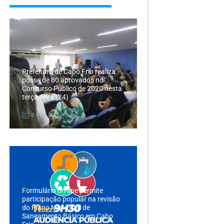
Prefeitura de Cabo Frio realiza
posse de 80 aprovados no
Concurso Público de 2020 nesta
terça-feira (24)
24/12/2024
Formulário on-line permite
participação popular na revisão
do Plano Municipal de
Saneamento Básico em Cabo