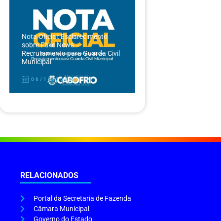
Nota Oficial: Esclarecimento
sobre Fake News –
Recrutamento para Guarda Civil
Municipal
06/12/2024
RELACIONADOS
Portal da Secretaria de Fazenda
Câmara Municipal
Governo do Estado