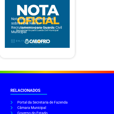
Nota Oficial: Esclarecimento
sobre Fake News –
Recrutamento para Guarda Civil
Municipal
06/12/2024
RELACIONADOS
Portal da Secretaria de Fazenda
Câmara Municipal
Governo do Estado