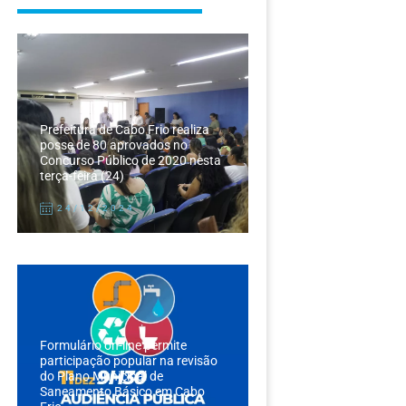
Prefeitura de Cabo Frio realiza
posse de 80 aprovados no
Concurso Público de 2020 nesta
terça-feira (24)
24/12/2024
Formulário on-line permite
participação popular na revisão
do Plano Municipal de
Saneamento Básico em Cabo