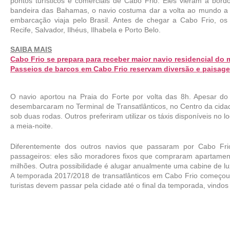
pontos turísticos e comerciais de Cabo Frio. Eles vieram à bord
bandeira das Bahamas, o navio costuma dar a volta ao mundo a c
embarcação viaja pelo Brasil. Antes de chegar a Cabo Frio, os
Recife, Salvador, Ilhéus, Ilhabela e Porto Belo. 
SAIBA MAIS
Cabo Frio se prepara para receber maior navio residencial do
Passeios de barcos em Cabo Frio reservam diversão e paisage
O navio aportou na Praia do Forte por volta das 8h. Apesar do c
desembarcaram no Terminal de Transatlânticos, no Centro da cidade
sob duas rodas. Outros preferiram utilizar os táxis disponíveis no 
a meia-noite.
Diferentemente dos outros navios que passaram por Cabo Frio
passageiros: eles são moradores fixos que compraram apartament
milhões. Outra possibilidade é alugar anualmente uma cabine de lu
A temporada 2017/2018 de transatlânticos em Cabo Frio começou 