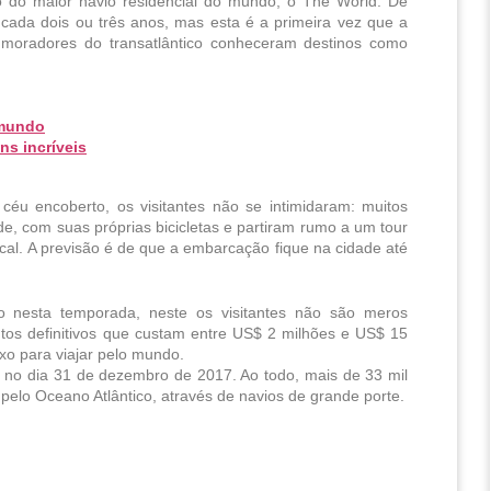
o do maior navio residencial do mundo, o The World. De 
ada dois ou três anos, mas esta é a primeira vez que a 
 moradores do transatlântico conheceram destinos como 
 mundo
ns incríveis
éu encoberto, os visitantes não se intimidaram: muitos 
, com suas próprias bicicletas e partiram rumo a um tour 
local. A previsão é de que a embarcação fique na cidade até 
 nesta temporada, neste os visitantes não são meros 
os definitivos que custam entre US$ 2 milhões e US$ 15 
xo para viajar pelo mundo.
no dia 31 de dezembro de 2017. Ao todo, mais de 33 mil 
turistas devem passar pela cidade até o final da temporada, vindos pelo Oceano Atlântico, através de navios de grande porte. 