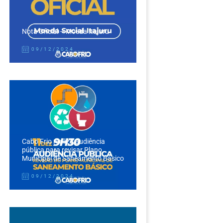
Nota Oficial – Moeda Itajuru
09/12/2024
Cabo Frio realiza audiência
pública para revisar Plano
Municipal de Saneamento Básico
09/12/2024